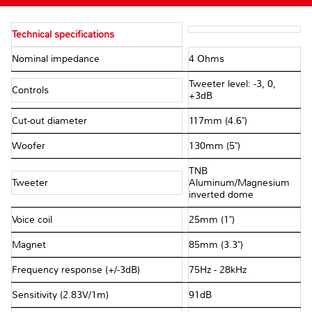
Technical specifications
Nominal impedance
4 Ohms
Tweeter level: -3, 0,
Controls
+3dB
Cut-out diameter
117mm (4.6")
Woofer
130mm (5")
TNB
Tweeter
Aluminum/Magnesium
inverted dome
Voice coil
25mm (1")
Magnet
85mm (3.3")
Frequency response (+/-3dB)
75Hz - 28kHz
Sensitivity (2.83V/1m)
91dB