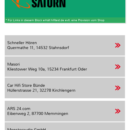
* Für Links in diesem Block erhält hifitest.de evtl. eine Provision vom Shop
Schneller Hören
Quermathe 11,
14532 Stahnsdorf
Masori
Kliestower Weg 10a,
15234 Frankfurt Oder
Car Hifi Store Bünde
Hüllerstrasse 21,
32278 Kirchlengern
ARS 24.com
Eibenweg 2,
87700 Memmingen
Monsteraudio GmbH