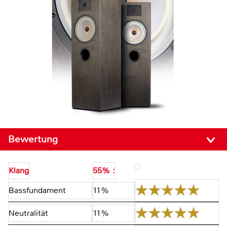
Bewertung
Klang
55% :
Bassfundament
11%
Neutralität
11%