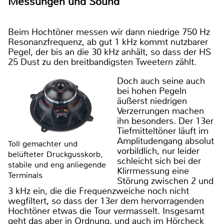
Messungen und Sound
Beim Hochtöner messen wir dann niedrige 750 Hz
Resonanzfrequenz, ab gut 1 kHz kommt nutzbarer
Pegel, der bis an die 30 kHz anhält, so dass der HS
25 Dust zu den breitbandigsten Tweetern zählt.
Doch auch seine auch
bei hohen Pegeln
äußerst niedrigen
Verzerrungen machen
ihn besonders. Der 13er
Tiefmitteltöner läuft im
Amplitudengang absolut
Toll gemachter und
vorbildlich, nur leider
belüfteter Druckgusskorb,
schleicht sich bei der
stabile und eng anliegende
Klirrmessung eine
Terminals
Störung zwischen 2 und
3 kHz ein, die die Frequenzweiche noch nicht
wegfiltert, so dass der 13er dem hervorragenden
Hochtöner etwas die Tour vermasselt. Insgesamt
geht das aber in Ordnung, und auch im Hörcheck