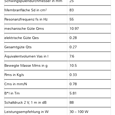
Schwingspulendurchmesser in mm
25
Membranfläche Sd in cm²
83
Resonanzfrequenz fs in Hz
55
mechanische Güte Qms
10.97
elektrische Güte Qes
0.28
Gesamtgüte Qts
0.27
Äquivalentvolumen Vas in l
7.6
Bewegte Masse Mms in g
10.5
Rms in Kg/s
0.33
Cms in mm/N
0.78
B*l in Tm
5.81
Schalldruck 2 V, 1 m in dB
88
Leistungsempfehlung in W
30 – 100 W