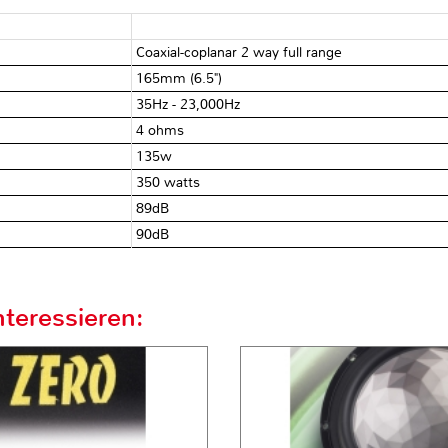
Coaxial-coplanar 2 way full range
165mm (6.5")
35Hz - 23,000Hz
4 ohms
135w
350 watts
89dB
90dB
teressieren: