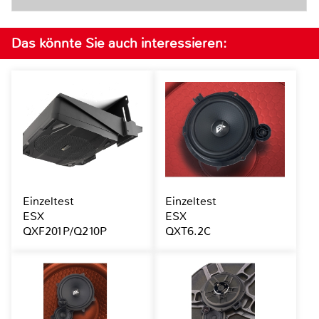
Das könnte Sie auch interessieren:
Einzeltest
Einzeltest
ESX
ESX
QXF201P/Q210P
QXT6.2C