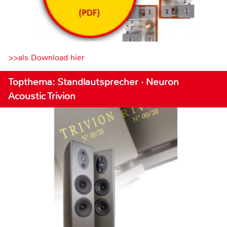
>>als Download hier
Topthema: Standlautsprecher · Neuron
Acoustic Trivion