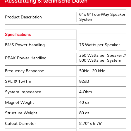
Ausstattung & technische Daten
6" x 9" Four-Way Speaker
Product Description
System
Specifications
RMS Power Handling
75 Watts per Speaker
250 Watts per Speaker //
PEAK Power Handling
500 Watts per System
Frequency Response
50Hz - 20 kHz
SPL @ 1w/1m
92dB
System Impedance
4-Ohm
Magnet Weight
40 oz
Structure Weight
80 oz
Cutout Diameter
8.70" x 5.75"