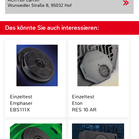
ACR Hof CarHifi
Wunsiedler Straße 8,
95032 Hof
Das könnte Sie auch interessieren:
Einzeltest
Einzeltest
Emphaser
Eton
EBS111X
RES 10 AR