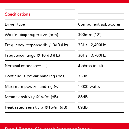
Specifications
Driver type
Component subwoofer
Woofer diaphragm size (mm)
300mm (12")
Frequency response @+/- 3dB (Hz)
35Hz - 2,400Hz
Frequency range @-10 dB (Hz)
30Hz - 3,700Hz
Nominal impedance (Ω)
4 ohms (dual)
Continuous power handling (rms)
350w
Maximum power handling (w)
1,000 watts
Mean sensitivity @1w/m (dB)
88dB
Peak rated sensitivity @1w/m (dB)
89dB