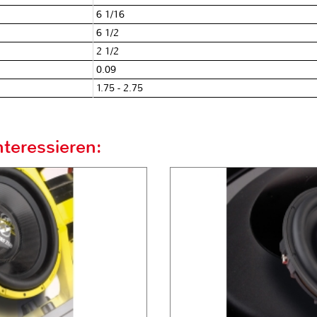
6 1/16
6 1/2
2 1/2
0.09
1.75 - 2.75
teressieren: