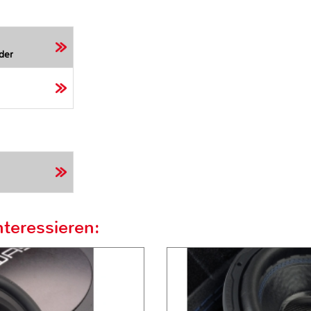
der
teressieren: