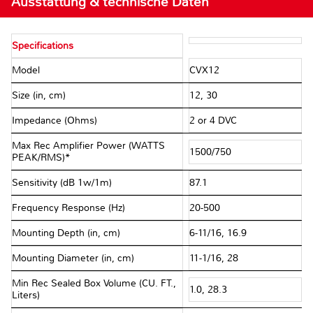
Ausstattung & technische Daten
Specifications
Model
CVX12
Size (in, cm)
12, 30
Impedance (Ohms)
2 or 4 DVC
Max Rec Amplifier Power (WATTS
1500/750
PEAK/RMS)*
Sensitivity (dB 1w/1m)
87.1
Frequency Response (Hz)
20-500
Mounting Depth (in, cm)
6-11/16, 16.9
Mounting Diameter (in, cm)
11-1/16, 28
Min Rec Sealed Box Volume (CU. FT.,
1.0, 28.3
Liters)