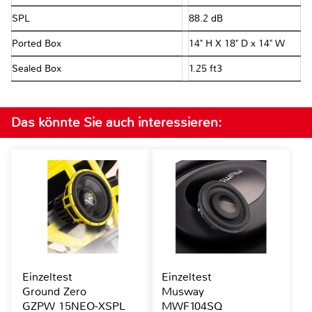
SPL
88.2 dB
Ported Box
14" H X 18" D x 14" W
Sealed Box
1.25 ft3
Das könnte Sie auch interessieren:
Einzeltest
Einzeltest
Ground Zero
Musway
GZPW 15NEO-XSPL
MWF104SQ