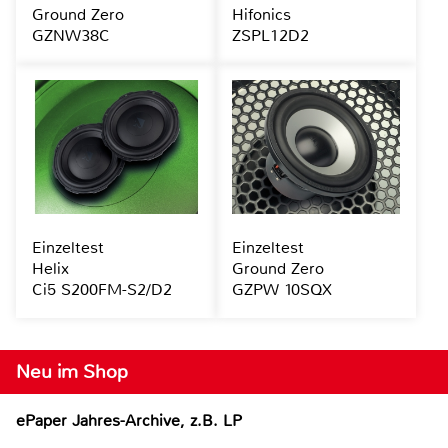
Ground Zero
Hifonics
GZNW38C
ZSPL12D2
Einzeltest
Einzeltest
Helix
Ground Zero
Ci5 S200FM-S2/D2
GZPW 10SQX
Neu im Shop
ePaper Jahres-Archive, z.B. LP