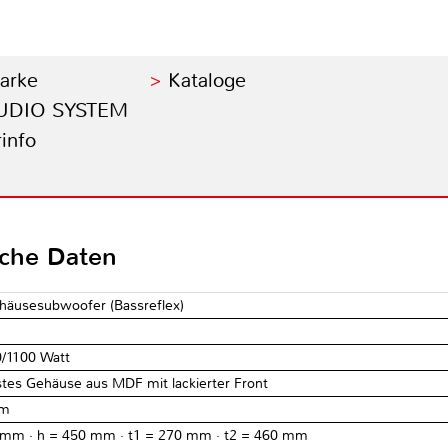
Marke
Kataloge
 AUDIO SYSTEM
info
sche Daten
häusesubwoofer (Bassreflex)
0/1100 Watt
tes Gehäuse aus MDF mit lackierter Front
hm
0 mm · h = 450 mm · t1 = 270 mm · t2 = 460 mm