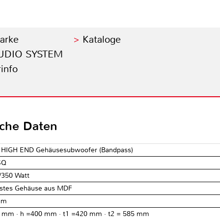
Marke
Kataloge
 AUDIO SYSTEM
info
sche Daten
 HIGH END Gehäusesubwoofer (Bandpass)
SQ
/350 Watt
stes Gehäuse aus MDF
hm
5 mm · h =400 mm · t1 =420 mm · t2 = 585 mm