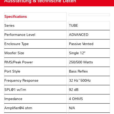
Ausstattung & technische Daten
Specifications
Series
TUBE
Performance Level
ADVANCED
Enclosure Type
Passive Vented
Woofer Size
Single 12″
RMS/Peak Power
250/500 Watts
Port Style
Bass Reflex
Frequency Response
32 Hz~500Hz
SPL@1 w/1m
92 dB
Impedance
4 OHMS
Amplifier@4 ohm
N/A