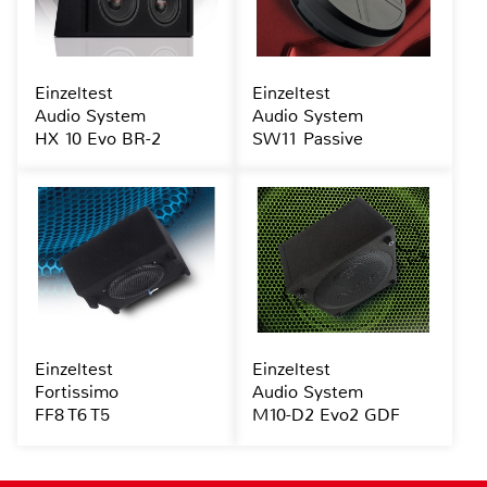
Einzeltest
Einzeltest
Audio System
Audio System
HX 10 Evo BR-2
SW11 Passive
Einzeltest
Einzeltest
Fortissimo
Audio System
FF8 T6 T5
M10-D2 Evo2 GDF