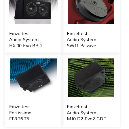
Einzeltest
Einzeltest
Audio System
Audio System
HX 10 Evo BR-2
SW11 Passive
Einzeltest
Einzeltest
Fortissimo
Audio System
FF8 T6 T5
M10-D2 Evo2 GDF