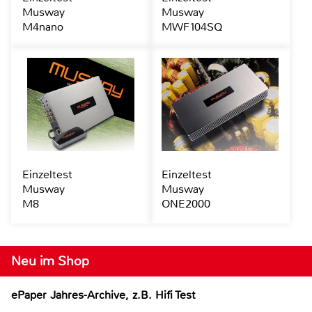
Musway
Musway
M4nano
MWF104SQ
Einzeltest
Einzeltest
Musway
Musway
M8
ONE2000
Neu im Shop
ePaper Jahres-Archive, z.B. Hifi Test