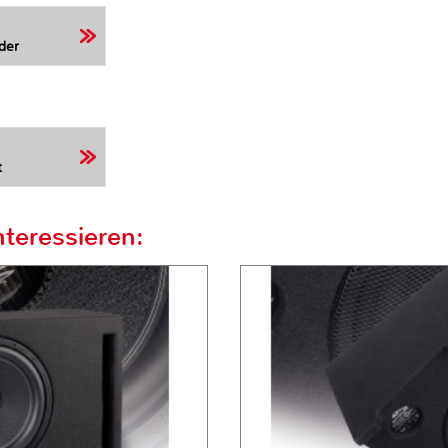
der
t
teressieren: