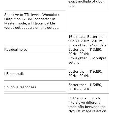
exact multiple of clock
rate.
Sensitive to TTL levels. Wordclock
Output on 1x BNC connector. In
Master mode, a TTL-compatible
wordclock appears on this output.
16-bit data: Better than –
96dB0, 20Hz - 20kHz
unweighted. 24-bit data:
Residual noise
Better than –113dB0,
20Hz - 20kHz
unweighted. (6V output
setting)
Better than –115dB0,
LR crosstalk
20Hz - 20kHz.
Better than –115dB0,
Spurious responses
20Hz - 20kHz.
PCM mode: up to 6
filters give different
trade-offs between the
Nyquist image rejection