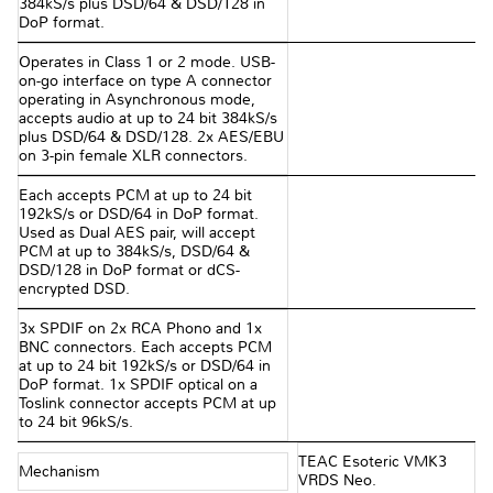
384kS/s plus DSD/64 & DSD/128 in
DoP format.
Operates in Class 1 or 2 mode. USB-
on-go interface on type A connector
operating in Asynchronous mode,
accepts audio at up to 24 bit 384kS/s
plus DSD/64 & DSD/128. 2x AES/EBU
on 3-pin female XLR connectors.
Each accepts PCM at up to 24 bit
192kS/s or DSD/64 in DoP format.
Used as Dual AES pair, will accept
PCM at up to 384kS/s, DSD/64 &
DSD/128 in DoP format or dCS-
encrypted DSD.
3x SPDIF on 2x RCA Phono and 1x
BNC connectors. Each accepts PCM
at up to 24 bit 192kS/s or DSD/64 in
DoP format. 1x SPDIF optical on a
Toslink connector accepts PCM at up
to 24 bit 96kS/s.
TEAC Esoteric VMK3
Mechanism
VRDS Neo.