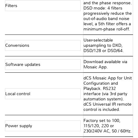
and the phase response.
Filters
DSD mode: 4 filters
progressively reduce the
out-of-audio band noise
level, a 5th filter offers a
minimum-phase roll-off.
User-selectable
Conversions
upsampling to DXD,
DSD/128 or DSD/64.
Download available via
Software updates
Mosaic App.
dCS Mosaic App for Unit
Configuration and
Playback. RS232
Local control
interface (via 3rd party
automation system).
dCS Universal IR remote
control is included.
Factory set to 100,
Power supply
115/120, 220 or
230/240V AC, 50 / 60Hz.