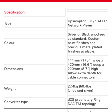
Specification
Upsampling CD / SACD /
Type
Network Player
Silver or Black anodised
as standard. Custom
Colour
paint finishes and
precious metal plated
finishes available.
444mm (17.5”) wide x
420mm (16.6”) deep x
Dimensions
220mm (8.7”) high.
Allow extra depth for
cable connectors
27.4kg (60.4lbs).
Weight
(anodised silver)
dCS proprietary Ring
Converter type
DAC TM topology.