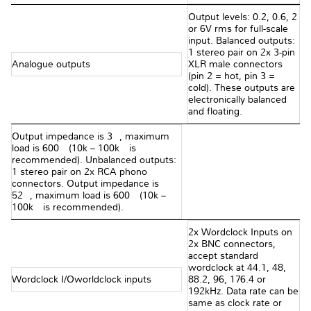
Output levels: 0.2, 0.6, 2
or 6V rms for full-scale
input. Balanced outputs:
1 stereo pair on 2x 3-pin
Analogue outputs
XLR male connectors
(pin 2 = hot, pin 3 =
cold). These outputs are
electronically balanced
and floating.
Output impedance is 3Ω, maximum
load is 600Ω (10k – 100kΩ is
recommended). Unbalanced outputs:
1 stereo pair on 2x RCA phono
connectors. Output impedance is
52Ω, maximum load is 600Ω (10k –
100kΩ is recommended).
2x Wordclock Inputs on
2x BNC connectors,
accept standard
wordclock at 44.1, 48,
Wordclock I/Oworldclock inputs
88.2, 96, 176.4 or
192kHz. Data rate can be
same as clock rate or