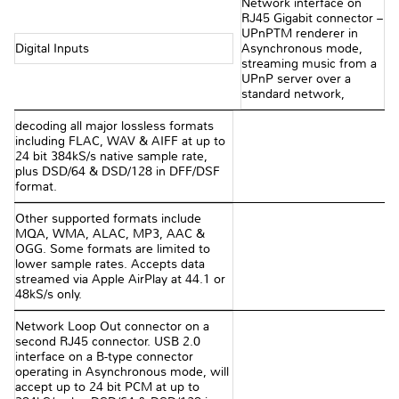
Network interface on
RJ45 Gigabit connector –
UPnPTM renderer in
Digital Inputs
Asynchronous mode,
streaming music from a
UPnP server over a
standard network,
decoding all major lossless formats
including FLAC, WAV & AIFF at up to
24 bit 384kS/s native sample rate,
plus DSD/64 & DSD/128 in DFF/DSF
format.
Other supported formats include
MQA, WMA, ALAC, MP3, AAC &
OGG. Some formats are limited to
lower sample rates. Accepts data
streamed via Apple AirPlay at 44.1 or
48kS/s only.
Network Loop Out connector on a
second RJ45 connector. USB 2.0
interface on a B-type connector
operating in Asynchronous mode, will
accept up to 24 bit PCM at up to