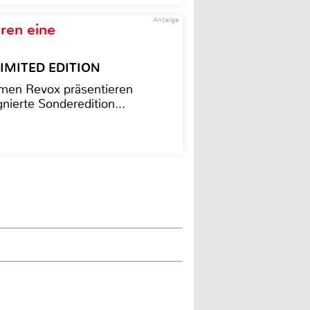
Anzeige
ren eine
– LIMITED EDITION
men Revox präsentieren
nierte Sonderedition...