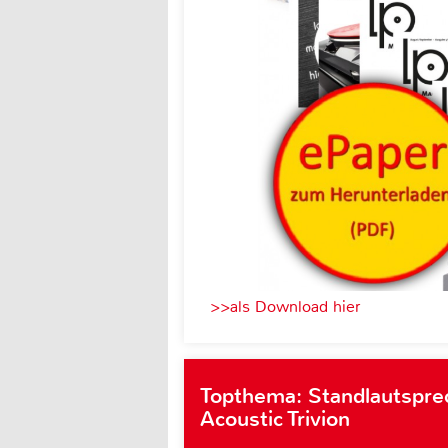
>>als Download hier
Topthema: Standlautspre
Acoustic Trivion