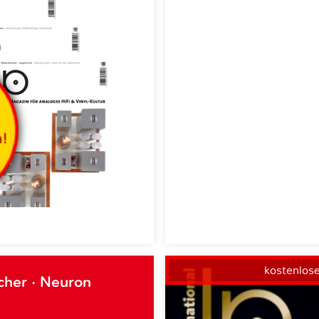
kostenlos
cher · Neuron