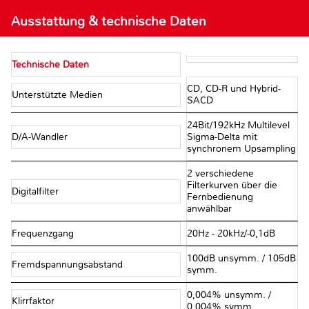
Ausstattung & technische Daten
Technische Daten
CD, CD-R und Hybrid-
Unterstützte Medien
SACD
24Bit/192kHz Multilevel
D/A-Wandler
Sigma-Delta mit
synchronem Upsampling
2 verschiedene
Filterkurven über die
Digitalfilter
Fernbedienung
anwählbar
Frequenzgang
20Hz - 20kHz/-0,1dB
100dB unsymm. / 105dB
Fremdspannungsabstand
symm.
0,004% unsymm. /
Klirrfaktor
0,004% symm.