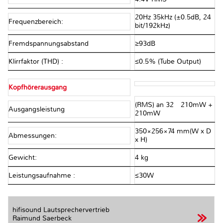
20Hz 35kHz (±0.5dB, 24
Frequenzbereich:
bit/192kHz)
Fremdspannungsabstand
≥93dB
Klirrfaktor (THD) :
≤0.5% (Tube Output)
Kopfhörerausgang
(RMS) an 32Ω 210mW +
Ausgangsleistung
210mW
350×256×74 mm(W x D
Abmessungen:
x H)
Gewicht:
4 kg
Leistungsaufnahme :
≤30W
hifisound Lautsprechervertrieb
Raimund Saerbeck