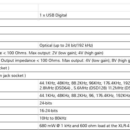
1 x USB Digital
Optical (up to 24 bit/192 kHz)
 < 100 Ohms. Max output: 2V (low gain); 4V (high gain)
. Output impedance < 100 Ohms. Max output: 4V (low gain); 8V (high g
ket )
 jack socket )
44.1KHz, 48KHz, 88.2KHz, 96KHz, 176.4KHz, 19
2.8MHz (DSD64) , 5.6MHz (DSD128) 11.2MHz (D
44.1KHz, 48KHz, 88.2KHz, 96, 176.4KHz, 192KH
24-bits
16-24-bits
10Hz to 80kHz
680 mW @ 1 kHz and 600 ohm load at the XLR-4