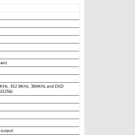
ain)
2KHz, 352.8KHz, 384KHz and DSD
SD256)
z
 output