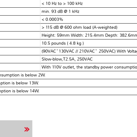
< 10 Hz to > 100 kHz
min. 93 dB @ 1 kHz
< 0.0003%
> 115 dB @ 600 ohm load (A-weighted)
Height: 59mm Width: 215.4mm Depth: 382.6m
10.5 pounds ( 4.8 kg )
(90VAC~130VAC // 210VAC~ 250VAC) With Voltag
Slow-blow,T2.5A, 250VAC
With 110V outlet, the standby power consumptio
nsumption is below 2W.
mption is below 13W.
mption is below 14W.