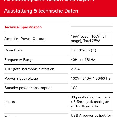
Ausstattung & technische Daten
Technical Specification
15W (bass), 10W (full
Amplifier Power Output
range), Total 25W
Drive Units
1 x 100mm (4 )
Frequency Range
40Hz to 18kHz
THD (total harmonic distortion)
< 2%
Power input voltage
100V - 240V ~ 50/60 Hz
Standby power consumption
1W
30 pin iPod connector, 2
Inputs
x 3.5mm jack analogue
audio, IR remote
USB A power output for