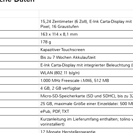
15,24 Zentimeter (6 Zoll), E-Ink Carta-Display mi
Pixel, 16 Graustufen
163 x 114 x 8,1 mm
178 g
Kapazitiver Touchscreen
Bis zu 7 Wochen Akkulaufzeit
E-Ink Carta-Display mit integrierter Beleuchtung (
WLAN (802.11 b/g/n)
1.000 MHz Freescale i.MX6, 512 MB
4 GB, 2 GB verfügbar
Micro-SD-Speicherkarte (SD und SDHC), bis zu 3
25 GB, maximale Größe einer Einzeldatei: 500 M
ePub, PDF, TXT
Kurzanleitung im Lieferumfang enthalten; tolino
vorinstalliert)
12 Monate Herstellergarantie