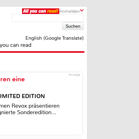
Anmelden
English (Google Translate)
 you can read
Anzeige
ren eine
– LIMITED EDITION
men Revox präsentieren
nierte Sonderedition...