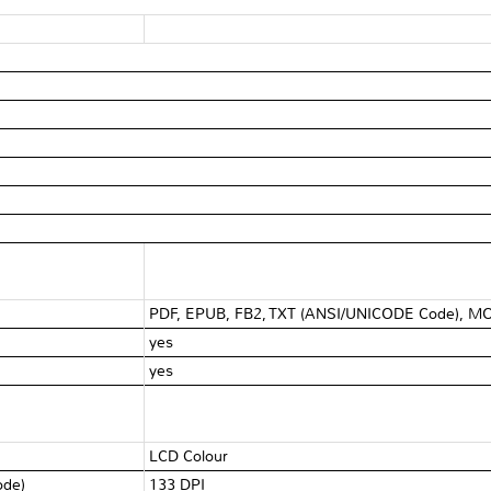
PDF, EPUB, FB2, TXT (ANSI/UNICODE Code), M
yes
yes
LCD Colour
mode)
133 DPI