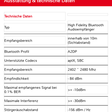
Ausstattung & technische Daten
Technische Daten
High Fidelity Bluetooth
Typ
Audioempfänger
innerhalb von 10m
Empfangsbereich
(Sichtabstand)
Bluetooth Profil
A2DP
Unterstützte Codecs
aptX, SBC
Empfangsbereich
2402 ~ 2480 Mhz
Empfindlichkeit
- 84 dBm
Maximal empfangenes Signal bei
>= -10dBm
0.1% BER
Maximale Interferenz
>= -30dBm
Störgeräuschabstand
-156 dBm / Hz