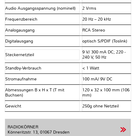
Audio Ausgangsspannung (nominell)
2 Vrms
Frequenzbereich
20 Hz – 20 kHz
Analogausgang
RCA Stereo
Digitalausgang
optisch S/PDIF (Toslink)
9 V/ 300 mA DC; 220 -
Steckernetzteil
240 V, 50 Hz
Standby-Verbrauch
< 1 Watt
Stromaufnahme
100 mA/ 9V DC
Abmessungen B x H x T (T mit
120 x 32 x 100 mm (106
Buchsen)
mm)
Gewicht
250g ohne Netzteil
RADIOKÖRNER
Könneritzstr. 13,
01067 Dresden