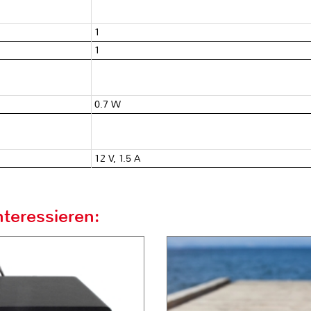
1
1
0.7 W
12 V, 1.5 A
teressieren: