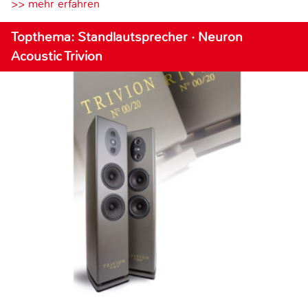
>> mehr erfahren
Topthema: Standlautsprecher · Neuron
Acoustic Trivion