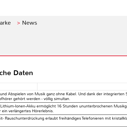
Marke
News
sche Daten
n und Abspielen von Musik ganz ohne Kabel. Und dank der integrierte
fhörer gehört werden - völlig simultan.
e Lithium-Ionen-Akku ermöglicht 16 Stunden ununterbrochenen Musikge
r ein verlängertes Hörerlebnis.
t- Rauschunterdrückung erlaubt freihändiges Telefonieren mit kristallk