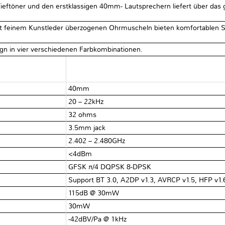
ieftöner und den erstklassigen 40mm- Lautsprechern liefert über da
t feinem Kunstleder überzogenen Ohrmuscheln bieten komfortablen S
gn in vier verschiedenen Farbkombinationen.
40mm
20 – 22kHz
32 ohms
3.5mm jack
2.402 – 2.480GHz
<4dBm
GFSK π/4 DQPSK 8-DPSK
Support BT 3.0, A2DP v1.3, AVRCP v1.5, HFP v1.
115dB @ 30mW
30mW
-42dBV/Pa @ 1kHz