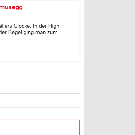
d musegg
illers Glocke. In der High
In der Regel ging man zum