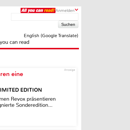
Anmelden
English (Google Translate)
 you can read
Anzeige
ren eine
– LIMITED EDITION
men Revox präsentieren
nierte Sonderedition...