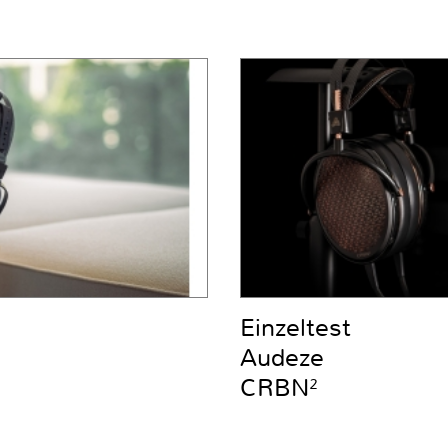
Einzeltest
Audeze
CRBN²