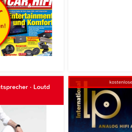
kostenlos
tsprecher · Loutd