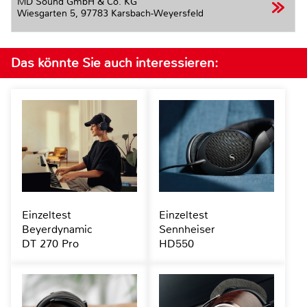
MD Sound GmbH & Co. KG
Wiesgarten 5,
97783 Karsbach-Weyersfeld
Das könnte Sie auch interessieren:
Einzeltest
Einzeltest
Beyerdynamic
Sennheiser
DT 270 Pro
HD550