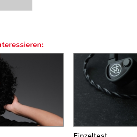
teressieren:
Einzeltest