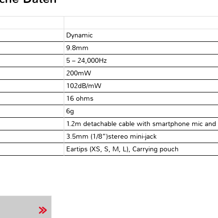
Dynamic
9.8mm
5 – 24,000Hz
200mW
102dB/mW
16 ohms
6g
1.2m detachable cable with smartphone mic and 
3.5mm (1/8”)stereo mini-jack
Eartips (XS, S, M, L), Carrying pouch