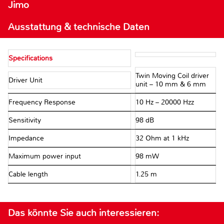
Jimo
Ausstattung & technische Daten
Specifications
Twin Moving Coil driver
Driver Unit
unit – 10 mm & 6 mm
Frequency Response
10 Hz – 20000 Hzz
Sensitivity
98 dB
Impedance
32 Ohm at 1 kHz
Maximum power input
98 mW
Cable length
1.25 m
Das könnte Sie auch interessieren: