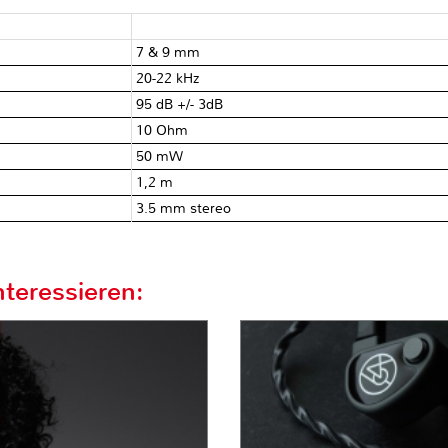
7 & 9 mm
20-22 kHz
95 dB +/- 3dB
10 Ohm
50 mW
1,2 m
3.5 mm stereo
teressieren: