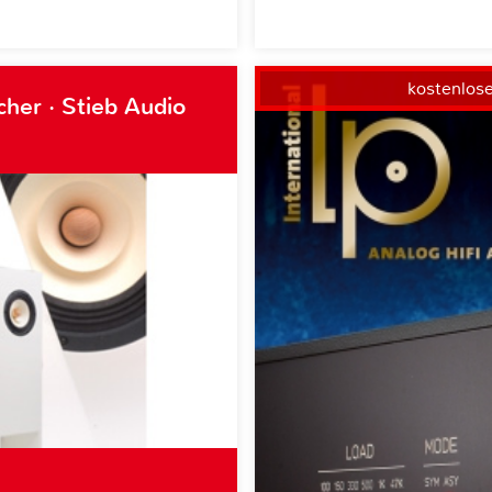
kostenlos
her · Stieb Audio