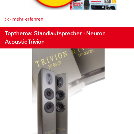
>> mehr erfahren
Topthema: Standlautsprecher · Neuron
Acoustic Trivion