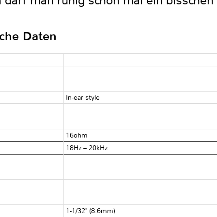
n darf man ruhig schon mal ein bisschen 
sche Daten
In-ear style
16ohm
18Hz – 20kHz
1-1/32" (8.6mm)