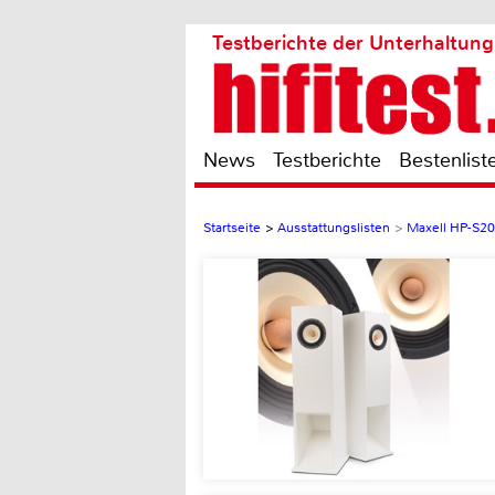
Testberichte der Unterhaltung
News
Testberichte
Bestenlist
Startseite
>
Ausstattungslisten
>
Maxell HP-S20