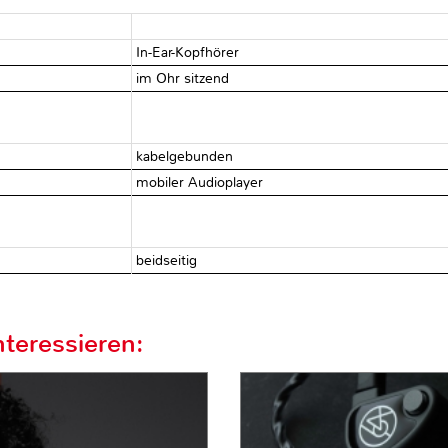
In-Ear-Kopfhörer
im Ohr sitzend
kabelgebunden
mobiler Audioplayer
beidseitig
teressieren: