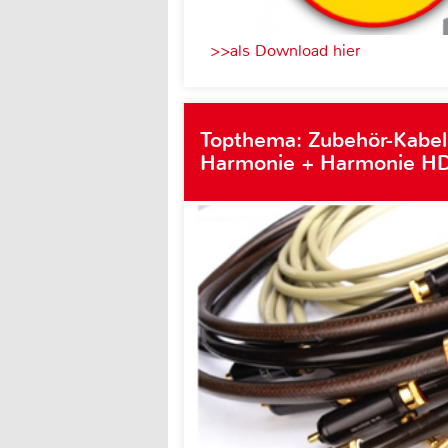
>>als Download hier
Topthema: Zubehör-Kabel
Harmonie + Harmonie HD