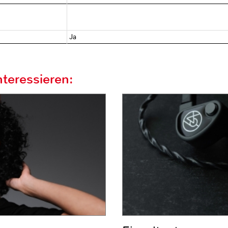
Ja
teressieren: