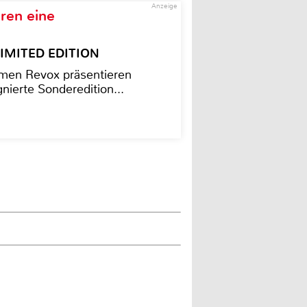
Anzeige
ren eine
– LIMITED EDITION
men Revox präsentieren
nierte Sonderedition...