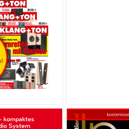
kostenlos
– kompaktes
dio System