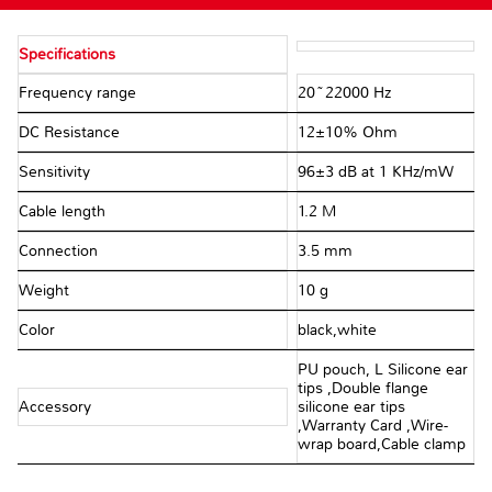
Specifications
Frequency range
20~22000 Hz
DC Resistance
12±10% Ohm
Sensitivity
96±3 dB at 1 KHz/mW
Cable length
1.2 M
Connection
3.5 mm
Weight
10 g
Color
black,white
PU pouch, L Silicone ear
tips ,Double flange
Accessory
silicone ear tips
,Warranty Card ,Wire-
wrap board,Cable clamp