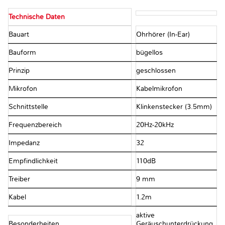
Technische Daten
Bauart
Ohrhörer (In-Ear)
Bauform
bügellos
Prinzip
geschlossen
Mikrofon
Kabelmikrofon
Schnittstelle
Klinkenstecker (3.5mm)
Frequenzbereich
20Hz-20kHz
Impedanz
32Ω
Empfindlichkeit
110dB
Treiber
9 mm
Kabel
1.2m
aktive
Besonderheiten
Geräuschunterdrückung,