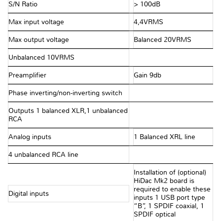
S/N Ratio
> 100dB
Max input voltage
4,4VRMS
Max output voltage
Balanced 20VRMS
Unbalanced 10VRMS
Preamplifier
Gain 9db
Phase inverting/non-inverting switch
Outputs 1 balanced XLR,1 unbalanced
RCA
Analog inputs
1 Balanced XRL line
4 unbalanced RCA line
Installation of (optional)
HiDac Mk2 board is
required to enable these
Digital inputs
inputs 1 USB port type
“B”, 1 SPDIF coaxial, 1
SPDIF optical