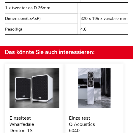
1 x tweeter da D.26mm
Dimensioni(LxAxP)
320 x 195 x variabile mm
Peso(Kg)
4,6
Das könnte Sie auch interessieren:
Einzeltest
Einzeltest
Wharfedale
Q Acoustics
Denton 1S
5040