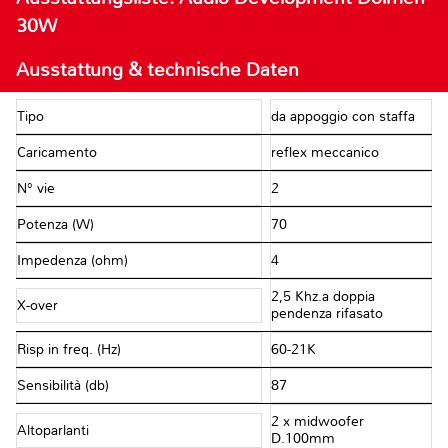
30W
Ausstattung & technische Daten
Tipo
da appoggio con staffa
Caricamento
reflex meccanico
N° vie
2
Potenza (W)
70
Impedenza (ohm)
4
2,5 Khz.a doppia
X-over
pendenza rifasato
Risp in freq. (Hz)
60-21K
Sensibilità (db)
87
2 x midwoofer
Altoparlanti
D.100mm