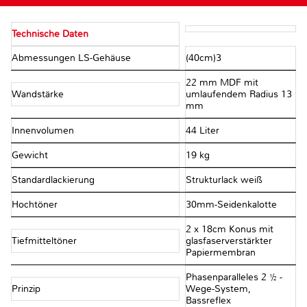
Technische Daten
Abmessungen LS-Gehäuse
(40cm)3
22 mm MDF mit
Wandstärke
umlaufendem Radius 13
mm
Innenvolumen
44 Liter
Gewicht
19 kg
Standardlackierung
Strukturlack weiß
Hochtöner
30mm-Seidenkalotte
2 x 18cm Konus mit
Tiefmitteltöner
glasfaserverstärkter
Papiermembran
Phasenparalleles 2 ½ -
Prinzip
Wege-System,
Bassreflex