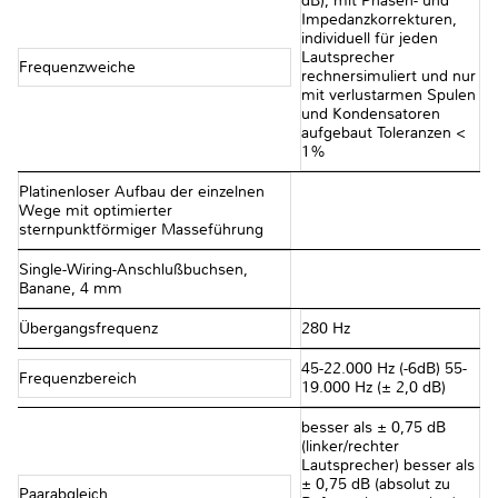
dB), mit Phasen- und
Impedanzkorrekturen,
individuell für jeden
Lautsprecher
Frequenzweiche
rechnersimuliert und nur
mit verlustarmen Spulen
und Kondensatoren
aufgebaut Toleranzen <
1%
Platinenloser Aufbau der einzelnen
Wege mit optimierter
sternpunktförmiger Masseführung
Single-Wiring-Anschlußbuchsen,
Banane, 4 mm
Übergangsfrequenz
280 Hz
45-22.000 Hz (-6dB) 55-
Frequenzbereich
19.000 Hz (± 2,0 dB)
besser als ± 0,75 dB
(linker/rechter
Lautsprecher) besser als
± 0,75 dB (absolut zu
Paarabgleich