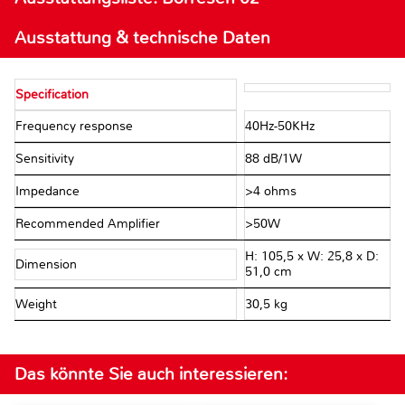
Ausstattung & technische Daten
Specification
Frequency response
40Hz-50KHz
Sensitivity
88 dB/1W
Impedance
>4 ohms
Recommended Amplifier
>50W
H: 105,5 x W: 25,8 x D:
Dimension
51,0 cm
Weight
30,5 kg
Das könnte Sie auch interessieren: