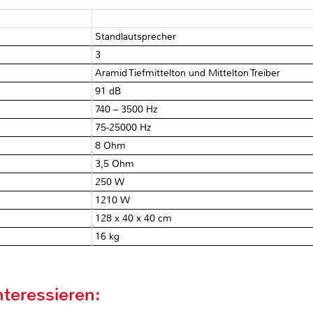
Standlautsprecher
3
Aramid Tiefmittelton und Mittelton Treiber
91 dB
740 – 3500 Hz
75-25000 Hz
8 Ohm
3,5 Ohm
250 W
1210 W
128 x 40 x 40 cm
16 kg
teressieren: