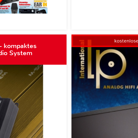
kostenlos
– kompaktes
dio System