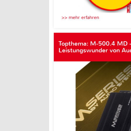
>> mehr erfahren
Topthema: M-500.4 MD 
Leistungswunder von Au