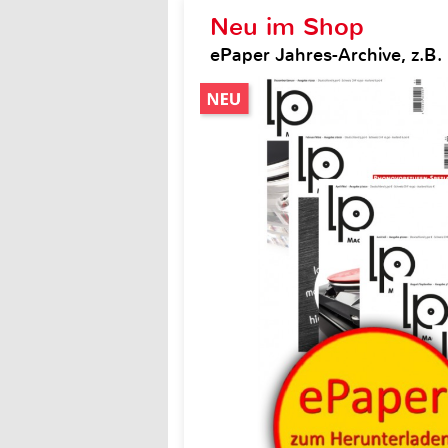
Neu im Shop
ePaper Jahres-Archive, z.B.