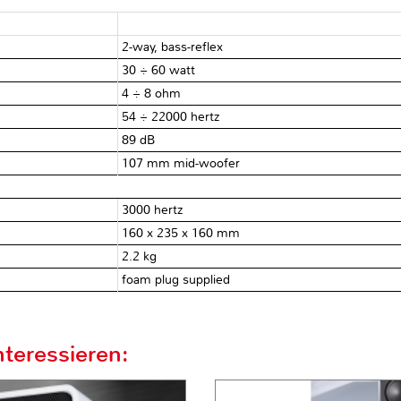
2-way, bass-reflex
30 ÷ 60 watt
4 ÷ 8 ohm
54 ÷ 22000 hertz
89 dB
107 mm mid-woofer
3000 hertz
160 x 235 x 160 mm
2.2 kg
foam plug supplied
teressieren: