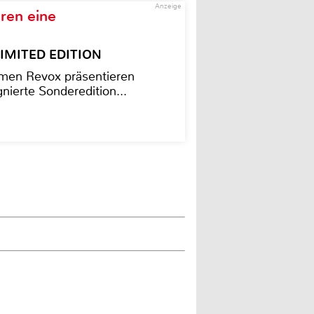
Anzeige
ren eine
– LIMITED EDITION
men Revox präsentieren
nierte Sonderedition...