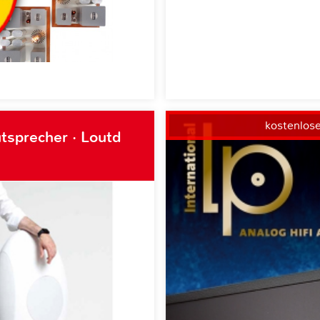
kostenlos
tsprecher · Loutd